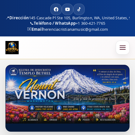
📍
Dirección
145 Cascade Pl Ste 105, Burlington, WA, United States, 98
📞
Teléfono / WhatsApp
+1 360-421-7765
✉️
Email
herenciacristianamusic@gmail.com