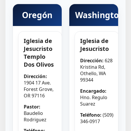
Oregón
Washington
Iglesia de
Iglesia de
Jesucristo
Jesucristo
Templo
Dirección:
628
Dos Olivos
Kristina Rd,
Othello, WA
Dirección:
99344
1904 17 Ave.
Forest Grove,
Encargado:
OR 97116
Hno. Regulo
Suarez
Pastor:
Baudelio
Teléfono:
(509)
Rodriguez
346-0917
Teléfono: