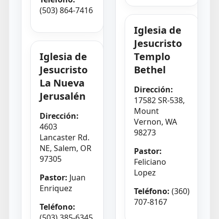
(503) 864-7416
Iglesia de
Jesucristo
Iglesia de
Templo
Jesucristo
Bethel
La Nueva
Dirección:
Jerusalén
17582 SR-538,
Mount
Dirección:
Vernon, WA
4603
98273
Lancaster Rd.
NE, Salem, OR
Pastor:
97305
Feliciano
Lopez
Pastor:
Juan
Enriquez
Teléfono:
(360)
707-8167
Teléfono:
(503) 385-6345