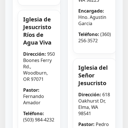
WA 98225
Encargado:
Hno. Agustin
Iglesia de
Garcia
Jesucristo
Ríos de
Teléfono:
(360)
256-3572
Agua Viva
Dirección:
950
Boones Ferry
Rd.,
Iglesia del
Woodburn,
Señor
OR 97071
Jesucristo
Pastor:
Dirección:
618
Fernando
Oakhurst Dr,
Amador
Elma, WA
Teléfono:
98541
(503) 984-4232
Pastor:
Pedro